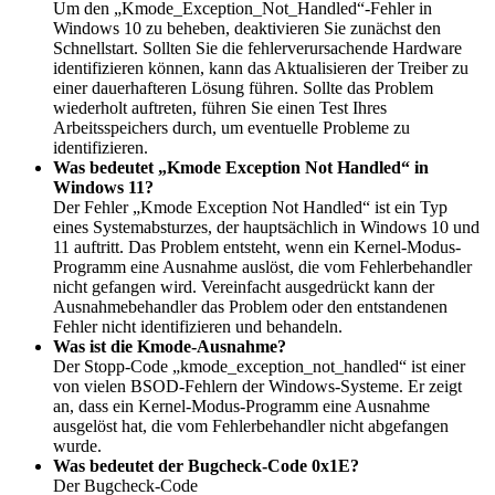
Um den „Kmode_Exception_Not_Handled“-Fehler in
Windows 10 zu beheben, deaktivieren Sie zunächst den
Schnellstart. Sollten Sie die fehlerverursachende Hardware
identifizieren können, kann das Aktualisieren der Treiber zu
einer dauerhafteren Lösung führen. Sollte das Problem
wiederholt auftreten, führen Sie einen Test Ihres
Arbeitsspeichers durch, um eventuelle Probleme zu
identifizieren.
Was bedeutet „Kmode Exception Not Handled“ in
Windows 11?
Der Fehler „Kmode Exception Not Handled“ ist ein Typ
eines Systemabsturzes, der hauptsächlich in Windows 10 und
11 auftritt. Das Problem entsteht, wenn ein Kernel-Modus-
Programm eine Ausnahme auslöst, die vom Fehlerbehandler
nicht gefangen wird. Vereinfacht ausgedrückt kann der
Ausnahmebehandler das Problem oder den entstandenen
Fehler nicht identifizieren und behandeln.
Was ist die Kmode-Ausnahme?
Der Stopp-Code „kmode_exception_not_handled“ ist einer
von vielen BSOD-Fehlern der Windows-Systeme. Er zeigt
an, dass ein Kernel-Modus-Programm eine Ausnahme
ausgelöst hat, die vom Fehlerbehandler nicht abgefangen
wurde.
Was bedeutet der Bugcheck-Code 0x1E?
Der Bugcheck-Code