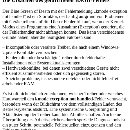
Die Ursachen des gefürchteten BSOD-Fehlers
Der Blue Screen of Death mit der Fehlermeldung „kmode exception
not handled“ ist ein Störfaktor, der häufig aufgrund von Problemen
mit Gerätetreibern auftritt. Dieser Fehler tritt auf, wenn der Kernel-
Modus eines Programms eine Ausnahme (Exception) generiert, die
der Fehlerhandler nicht abfangen konnte. Das kann verschiedenste
Gründe haben, aber die häufigsten Faktoren sind:
– Inkompatible oder veraltete Treiber, die nach einem Windows-
Update Konflikte verursachen.
– Fehlerhafte oder beschädigte Treiber durch fehlerhafte
Installationen oder Systemaktualisierungen.
– Hardwarekonflikte, bei denen zwei verschiedene Geräte nicht
effizient zusammenarbeiten oder sich gegenseitig stören.
– Speicherprobleme, insbesondere defekter oder nicht fehlerfrei
arbeitender RAM.
Es ist oft nicht einfach zu erkennen, welcher Treiber oder welches
Hardwareteil den
kmode exception not handled
-Fehler verursacht,
besonders wenn der Bildschirm vor dem vollständigen Laden des
Betriebssystems abstürzt. Eine systematische Überprüfung und
Aktualisierung der Treiber kann hier Abhilfe schaffen. Auch eine
Überprüfung des Arbeitsspeichers durch spezielle Diagnosetools ist
ein guter Schritt, potenzielle Fehlerquellen einzugrenzen und den