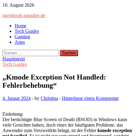
Zum
10. August 2026
Inhalt
guestbook-paradise.de
springen
Home
Tech Guides
Gaming
Apps
Suchen
nach:
Hauptmenü
Tech Guides
„Kmode Exception Not Handled:
Fehlerbehebung“
4. Januar 2024
-
by
Christina
-
Hinterlasse einen Kommentar
Einleitung:
Der berüchtigte Blue Screen of Death (BSOD) in Windows kann
viele Gesichter haben, doch eines der häufigsten Probleme, das
Anwender zum Verzweifeln bringt, ist der Fehler
kmode exception
not handled
. Er ist nicht nur verwirrend und frustrierend, sondern