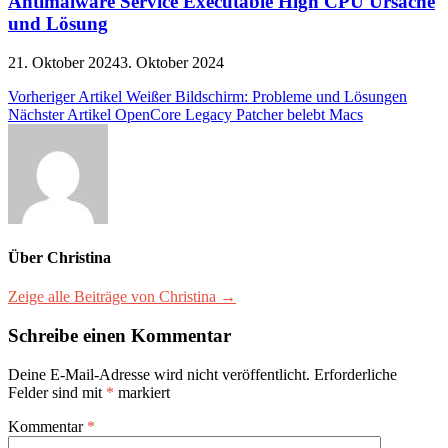
Antimalware Service Executable High CPU Ursache
und Lösung
21. Oktober 2024
3. Oktober 2024
Beitragsnavigation
Vorheriger Artikel
Weißer Bildschirm: Probleme und Lösungen
Nächster Artikel
OpenCore Legacy Patcher belebt Macs
Über Christina
Zeige alle Beiträge von Christina →
Schreibe einen Kommentar
Deine E-Mail-Adresse wird nicht veröffentlicht.
Erforderliche
Felder sind mit
*
markiert
Kommentar
*